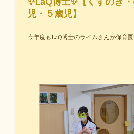
✨LaQ博士✨【くすのき
児・５歳児】
今年度もLaQ博士のライムさんが保育