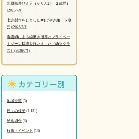
水風船遊び💧🎈（かりん組 ２歳児）
(2026/7/9)
七夕製作をしました🌟(けやき組 ５歳
児)
(2026/7/3)
看護師による歯磨き指導とプライベー
トゾーン指導を行いました（幼児クラ
ス）
(2026/7/1)
地域交流
(3)
日々の様子
(1,131)
給食紹介
(3)
行事・イベント
(13)