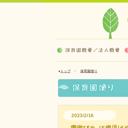
●
トップ
>
保育園便り
2023/2/16