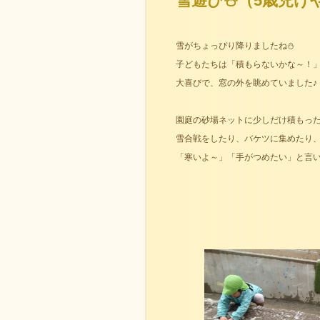
雪遊び⛄（5歳児け
雪がちょっぴり降りましたね⛄
子どもたちは「積もらないかな～！
大喜びで、窓の外を眺めていました♪
園庭の砂場ネットに少しだけ積もった
雪合戦をしたり、バケツに集めたり
「寒いよ～」「手がつめたい」と言い