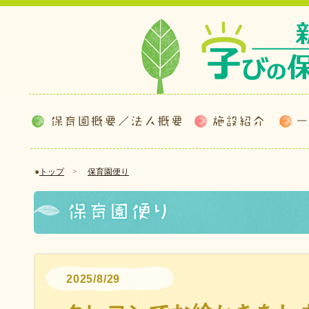
●
トップ
>
保育園便り
2025/8/29