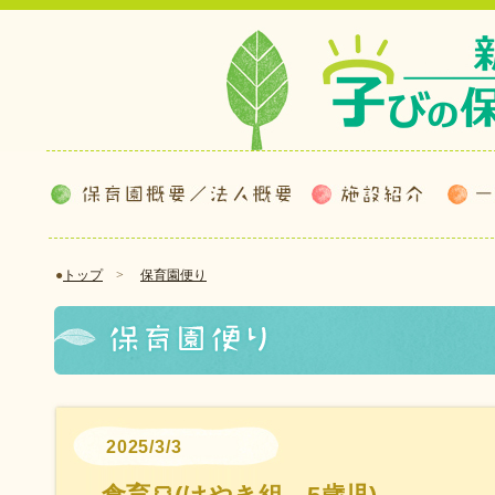
●
トップ
>
保育園便り
2025/3/3